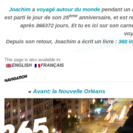
Joachim
a
voyagé autour du monde
pendant un a
ème
est parti le jour de son 25
anniversaire, et est r
après
365
372 jours. Et tu es ici sur son carn
voy
Depuis son retour, Joachim a écrit un livre :
360 i
This page is also available in:
ENGLISH
FRANÇAIS
«
Avant: la Nouvelle Orléans