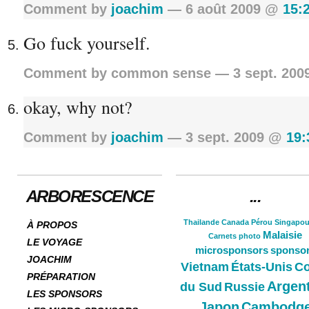
Comment by
joachim
— 6 août 2009 @
15:
Go fuck yourself.
Comment by common sense — 3 sept. 20
okay, why not?
Comment by
joachim
— 3 sept. 2009 @
19:
ARBORESCENCE
...
Thailande
Canada
Pérou
Singapou
À PROPOS
Malaisie
Carnets
photo
LE VOYAGE
microsponsors
sponso
JOACHIM
Vietnam
États-Unis
Co
PRÉPARATION
Argen
du Sud
Russie
LES SPONSORS
Japon
Cambodg