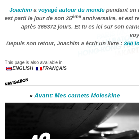
Joachim
a
voyagé autour du monde
pendant un a
ème
est parti le jour de son 25
anniversaire, et est r
après
365
372 jours. Et tu es ici sur son carn
voy
Depuis son retour, Joachim a écrit un livre :
360 i
This page is also available in:
ENGLISH
FRANÇAIS
«
Avant: Mes carnets Moleskine