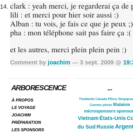
clark : yeah merci, je regarderai ça de p
lili : et merci pour hier soir aussi :)
Alban : tu vois, je fais ce que je peux ;
pha : mon téléphone sait pas faire ça :(
et les autres, merci plein plein pein :)
Comment by
joachim
— 3 sept. 2009 @
19:
ARBORESCENCE
...
Thailande
Canada
Pérou
Singapou
À PROPOS
Malaisie
Carnets
photo
LE VOYAGE
microsponsors
sponso
JOACHIM
Vietnam
États-Unis
Co
PRÉPARATION
Argen
du Sud
Russie
LES SPONSORS