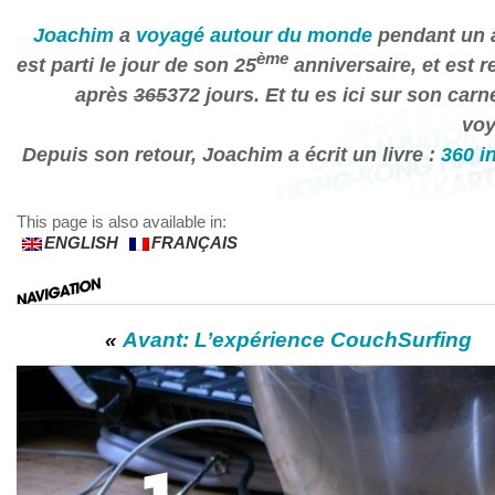
Joachim
a
voyagé autour du monde
pendant un a
ème
est parti le jour de son 25
anniversaire, et est r
après
365
372 jours. Et tu es ici sur son carn
voy
Depuis son retour, Joachim a écrit un livre :
360 i
This page is also available in:
ENGLISH
FRANÇAIS
«
Avant: L’expérience CouchSurfing