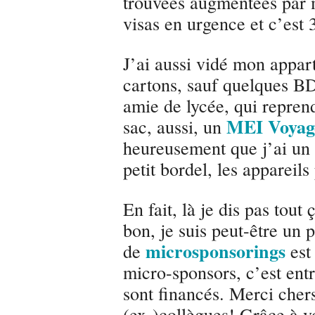
trouvées augmentées par 
visas en urgence et c’est 
J’ai aussi vidé mon appar
cartons, sauf quelques BD
amie de lycée, qui repre
MEI Voyag
sac, aussi, un
heureusement que j’ai un a
petit bordel, les appareil
En fait, là je dis pas tout
bon, je suis peut-être un 
microsponsorings
de
est 
micro-sponsors, c’est entr
sont financés. Merci chers
(ex-)collègues! Grâce à v