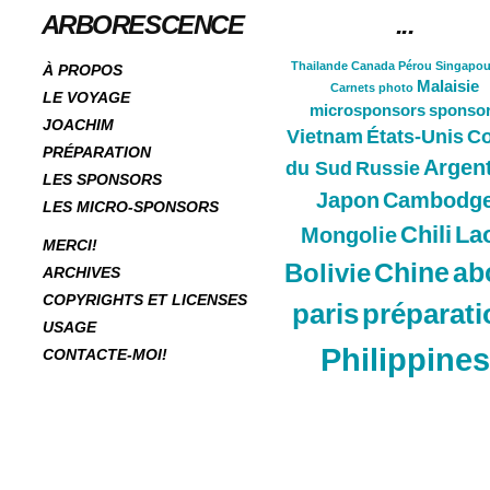
ARBORESCENCE
...
Thailande
Canada
Pérou
Singapou
À PROPOS
Malaisie
Carnets
photo
LE VOYAGE
microsponsors
sponso
JOACHIM
Vietnam
États-Unis
Co
PRÉPARATION
Argen
du Sud
Russie
LES SPONSORS
Japon
Cambodg
LES MICRO-SPONSORS
Chili
La
Mongolie
MERCI!
Chine
ab
Bolivie
ARCHIVES
COPYRIGHTS ET LICENSES
paris
préparati
USAGE
Philippines
CONTACTE-MOI!