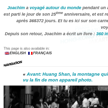
Joachim
a
voyagé autour du monde
pendant un a
ème
est parti le jour de son 25
anniversaire, et est r
après
365
372 jours. Et tu es ici sur son carn
voy
Depuis son retour, Joachim a écrit un livre :
360 i
This page is also available in:
ENGLISH
FRANÇAIS
«
Avant: Huang Shan, la montagne qui
vu la fin de mon appareil photo.