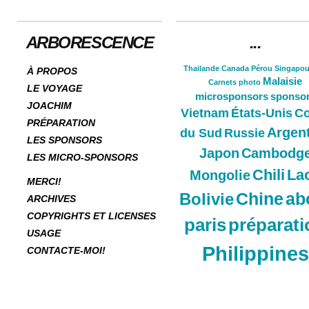
ARBORESCENCE
...
Thailande
Canada
Pérou
Singapou
À PROPOS
Malaisie
Carnets
photo
LE VOYAGE
microsponsors
sponso
JOACHIM
Vietnam
États-Unis
Co
PRÉPARATION
Argen
du Sud
Russie
LES SPONSORS
Japon
Cambodg
LES MICRO-SPONSORS
Chili
La
Mongolie
MERCI!
Chine
ab
Bolivie
ARCHIVES
COPYRIGHTS ET LICENSES
paris
préparati
USAGE
Philippines
CONTACTE-MOI!