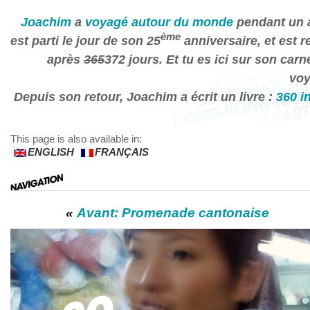
Joachim
a
voyagé autour du monde
pendant un a
ème
est parti le jour de son 25
anniversaire, et est r
après
365
372 jours. Et tu es ici sur son carn
voy
Depuis son retour, Joachim a écrit un livre :
360 i
This page is also available in:
ENGLISH
FRANÇAIS
«
Avant: Promenade cantonaise