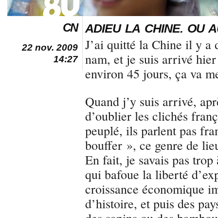
CN
ADIEU LA CHINE. OU A
J’ai quitté la Chine il y a
22 nov. 2009
nam, et je suis arrivé hier
14:27
environ 45 jours, ça va me
Quand j’y suis arrivé, apr
d’oublier les clichés fran
peuplé, ils parlent pas fra
bouffer », ce genre de li
En fait, je savais pas tro
qui bafoue la liberté d’ex
croissance économique im
d’histoire, et puis des pa
des sapins ou des bambous