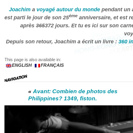
Joachim
a
voyagé autour du monde
pendant un a
ème
est parti le jour de son 25
anniversaire, et est r
après
365
372 jours. Et tu es ici sur son carn
voy
Depuis son retour, Joachim a écrit un livre :
360 i
This page is also available in:
ENGLISH
FRANÇAIS
«
Avant: Combien de photos des
Philippines? 1349, fiston.