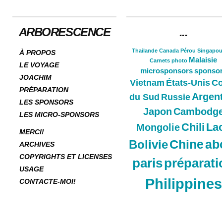
ARBORESCENCE
...
Thailande
Canada
Pérou
Singapou
À PROPOS
Malaisie
Carnets
photo
LE VOYAGE
microsponsors
sponso
JOACHIM
Vietnam
États-Unis
Co
PRÉPARATION
Argen
du Sud
Russie
LES SPONSORS
Japon
Cambodg
LES MICRO-SPONSORS
Chili
La
Mongolie
MERCI!
Chine
ab
Bolivie
ARCHIVES
COPYRIGHTS ET LICENSES
paris
préparati
USAGE
Philippines
CONTACTE-MOI!