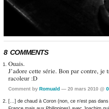
8 COMMENTS
Ouais.
J’adore cette série. Bon par contre, je t
racoleur :D
Comment by
Romuald
— 20 mars 2010 @
0
[…] de chaud à Coron (non, ce n’est pas dans 
France mais aux Philippines) avec Joachim qui 