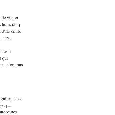
 de visiter
a, hum, cinq
 d’île en île
tantes.
i aussi
s qui
ens n’ont pas
gnifiques et
ges pas
autoroutes