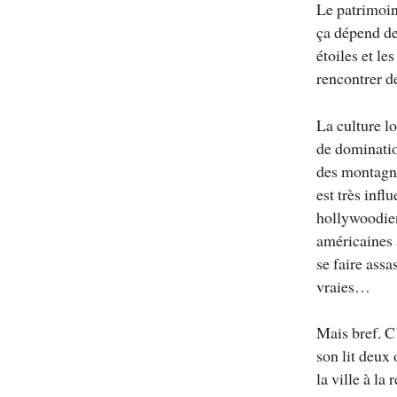
Le patrimoin
ça dépend des
étoiles et le
rencontrer d
La culture l
de dominatio
des montagne
est très infl
hollywoodien
américaines 
se faire ass
vraies…
Mais bref. C’
son lit deux 
la ville à la