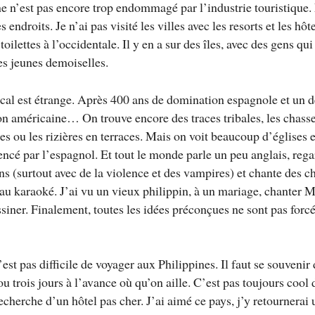
e n’est pas encore trop endommagé par l’industrie touristique.
 endroits. Je n’ai pas visité les villes avec les resorts et les hôt
s toilettes à l’occidentale. Il y en a sur des îles, avec des gens qu
es jeunes demoiselles.
ocal est étrange. Après 400 ans de domination espagnole et un 
n américaine… On trouve encore des traces tribales, les chasse
s ou les rizières en terraces. Mais on voit beaucoup d’églises e
uencé par l’espagnol. Et tout le monde parle un peu anglais, reg
s (surtout avec de la violence et des vampires) et chante des 
au karaoké. J’ai vu un vieux philippin, à un mariage, chanter 
assiner. Finalement, toutes les idées préconçues ne sont pas for
est pas difficile de voyager aux Philippines. Il faut se souvenir 
ou trois jours à l’avance où qu’on aille. C’est pas toujours cool
 recherche d’un hôtel pas cher. J’ai aimé ce pays, j’y retournerai