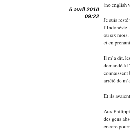
(no english v
5 avril 2010
09:22
Je suis resté
l’Indonésie. 
ou six mois, 
et en prenant
Il m’a dit, l
demandé à l’
connaissent b
arrêté de m’e
Et ils avaien
Aux Philippi
des gens abs
encore pourr