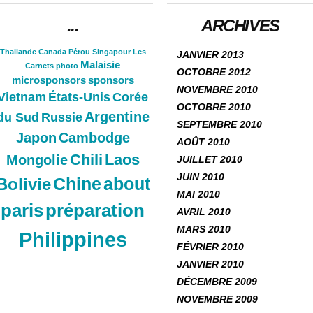
...
ARCHIVES
Thailande
Canada
Pérou
Singapour
Les
JANVIER 2013
Malaisie
Carnets
photo
OCTOBRE 2012
microsponsors
sponsors
NOVEMBRE 2010
Vietnam
États-Unis
Corée
OCTOBRE 2010
Argentine
du Sud
Russie
SEPTEMBRE 2010
Japon
Cambodge
AOÛT 2010
Chili
Laos
Mongolie
JUILLET 2010
JUIN 2010
Chine
about
Bolivie
MAI 2010
paris
préparation
AVRIL 2010
MARS 2010
Philippines
FÉVRIER 2010
JANVIER 2010
DÉCEMBRE 2009
NOVEMBRE 2009