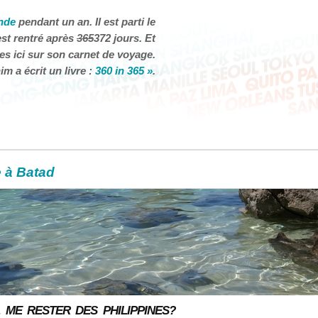
nde
pendant un an. Il est parti le
est rentré après
365
372 jours. Et
 es ici sur son carnet de voyage.
m a écrit un livre :
360 in 365 »
.
 à Batad
L ME RESTER DES PHILIPPINES?