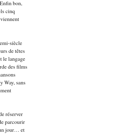
 Enfin bon,
els cinq
i viennent
demi-siècle
urs de têtes
t le langage
arde des films
chansons
My Way, sans
cément
de réserver
 de parcourir
 un jour… et