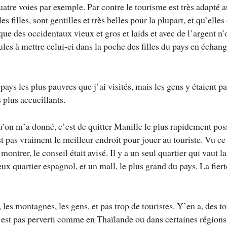
uatre voies par exemple. Par contre le tourisme est très adapté a
les filles, sont gentilles et très belles pour la plupart, et qu’elle
que des occidentaux vieux et gros et laids et avec de l’argent n’
les à mettre celui-ci dans la poche des filles du pays en échang
pays les plus pauvres que j’ai visités, mais les gens y étaient p
s plus accueillants.
u’on m’a donné, c’est de quitter Manille le plus rapidement pos
t pas vraiment le meilleur endroit pour jouer au touriste. Vu ce 
montrer, le conseil était avisé. Il y a un seul quartier qui vaut la
ieux quartier espagnol, et un mall, le plus grand du pays. La fier
, les montagnes, les gens, et pas trop de touristes. Y’en a, des t
’est pas perverti comme en Thaïlande ou dans certaines région