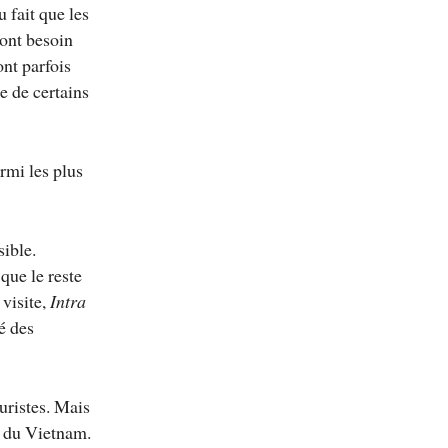
u fait que les
s ont besoin
ont parfois
e de certains
armi les plus
sible.
que le reste
 visite,
Intra
té des
ouristes. Mais
s du Vietnam.