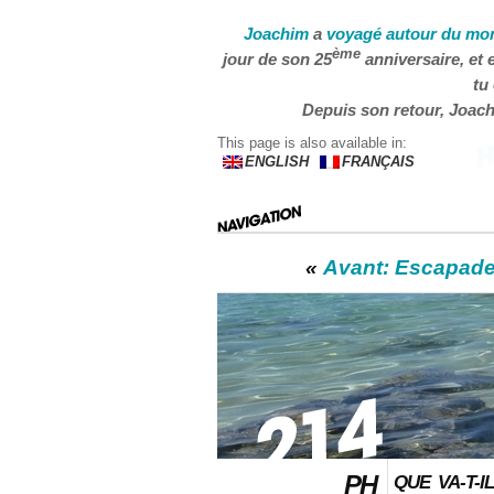
Joachim
a
voyagé autour du mo
ème
jour de son 25
anniversaire, et 
tu
Depuis son retour, Joachi
This page is also available in:
ENGLISH
FRANÇAIS
«
Avant: Escapade
PH
QUE VA-T-I