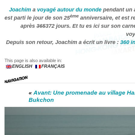
Joachim
a
voyagé autour du monde
pendant un a
ème
est parti le jour de son 25
anniversaire, et est r
après
365
372 jours. Et tu es ici sur son carn
voy
Depuis son retour, Joachim a écrit un livre :
360 i
This page is also available in:
ENGLISH
FRANÇAIS
«
Avant: Une promenade au village H
Bukchon