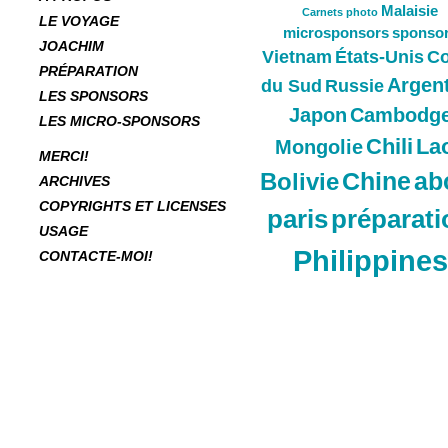
Malaisie
Carnets
photo
LE VOYAGE
microsponsors
sponso
JOACHIM
Vietnam
États-Unis
Co
PRÉPARATION
Argen
du Sud
Russie
LES SPONSORS
Japon
Cambodg
LES MICRO-SPONSORS
Chili
La
Mongolie
MERCI!
Chine
ab
Bolivie
ARCHIVES
COPYRIGHTS ET LICENSES
paris
préparati
USAGE
Philippines
CONTACTE-MOI!