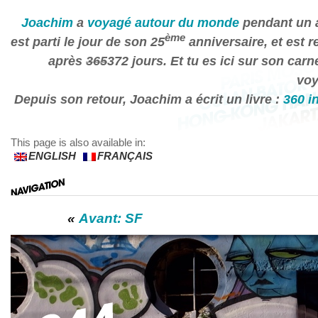
Joachim
a
voyagé autour du monde
pendant un a
ème
est parti le jour de son 25
anniversaire, et est r
après
365
372 jours. Et tu es ici sur son carn
voy
Depuis son retour, Joachim a écrit un livre :
360 i
This page is also available in:
ENGLISH
FRANÇAIS
«
Avant: SF