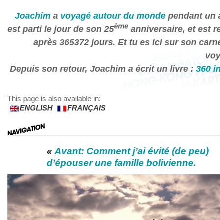
Joachim
a
voyagé autour du monde
pendant un a
ème
est parti le jour de son 25
anniversaire, et est r
après
365
372 jours. Et tu es ici sur son carn
voy
Depuis son retour, Joachim a écrit un livre :
360 i
This page is also available in:
ENGLISH
FRANÇAIS
«
Avant: Comment j’ai évité (de peu)
d’épouser une famille bolivienne.