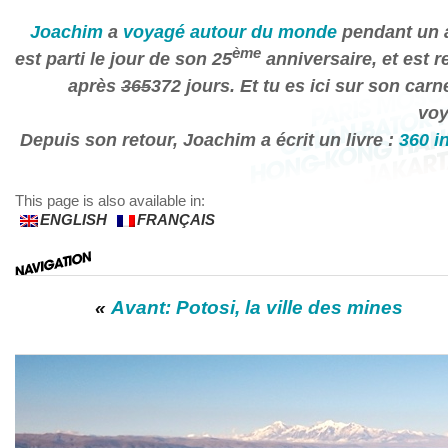
Joachim
a
voyagé autour du monde
pendant un a
ème
est parti le jour de son 25
anniversaire, et est r
après
365
372 jours. Et tu es ici sur son carn
voy
Depuis son retour, Joachim a écrit un livre :
360 i
This page is also available in:
ENGLISH
FRANÇAIS
«
Avant: Potosi, la ville des mines