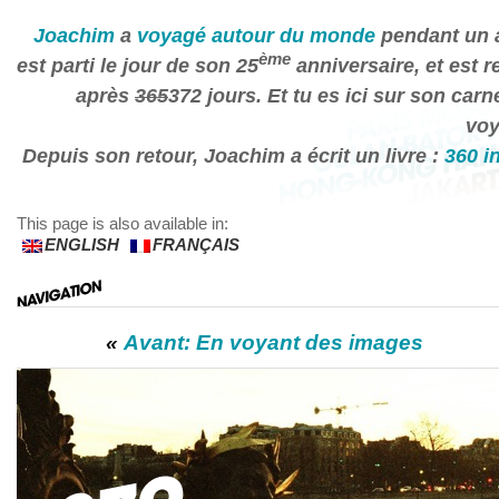
Joachim
a
voyagé autour du monde
pendant un a
ème
est parti le jour de son 25
anniversaire, et est r
après
365
372 jours. Et tu es ici sur son carn
voy
Depuis son retour, Joachim a écrit un livre :
360 i
This page is also available in:
ENGLISH
FRANÇAIS
«
Avant: En voyant des images