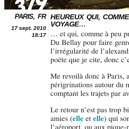
PARIS, FR
HEUREUX QUI, COMME 
VOYAGE…
17 sept. 2010
… et qui, comme à peu prè
18:17
Du Bellay pour faire genre
l’irrégularité de l’alexan
poëte que je cite, donc c’
Me revoilà donc à Paris, 
périgrinations autour du
comptant les trajets par a
Le retour n’est pas trop b
elle
elle
amies (
et
) qui so
l’aéroport, ou aux pique-