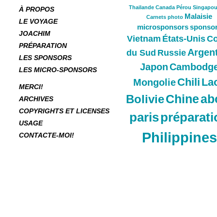
Thailande
Canada
Pérou
Singapou
À PROPOS
Malaisie
Carnets
photo
LE VOYAGE
microsponsors
sponso
JOACHIM
Vietnam
États-Unis
Co
PRÉPARATION
Argen
du Sud
Russie
LES SPONSORS
Japon
Cambodg
LES MICRO-SPONSORS
Chili
La
Mongolie
MERCI!
Chine
ab
Bolivie
ARCHIVES
COPYRIGHTS ET LICENSES
paris
préparati
USAGE
Philippines
CONTACTE-MOI!