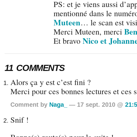
PS: et je viens aussi d’ap
mentionné dans le numéro
Muteen
… le scan est visi
Ben
Merci Muteen, merci
Nico et Johann
Et bravo
11 COMMENTS
Alors ça y est c’est fini ?
Merci pour ces bonnes lectures et ces 
Comment by
Naga_
— 17 sept. 2010 @
21:
Snif !
Bonne(s) route(s) pour la suite !